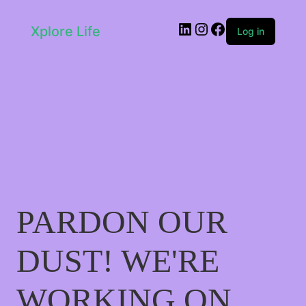
HVORDAN MAN SPILLER ONLINE ROULETTE I
KASINOET
LinkedIn
Instagram
Facebook
Xplore Life
Log in
Spillemyndigheden Casino 2026
: Vælg nogle af dem, og hvis du
matcher 3, den tilsvarende jackpot bliver din, og spillet belønner dig
med Mini, Mindre, større og den mest lukrative Grand jackpot.
Nye Casino Med Muchbetter
- Med andre ord, FUN88 sætter altid
spilleren først.
De Best Online Casino
: Video poker er en computeriseret version af
lodtrækningspoker, hvor ideen er, at en bruger skal lave specifikke
pokerhåndkombinationer for at vinde penge.
VIRTUELT CASINO RIGTIGE PENGE
PARDON OUR
Spilleautomater Cashback
DUST! WE'RE
Streaming Live Baccarat spil fra studier af kendte udbydere i full
HD, med virkelige Levende croupiers og forhandlerne tilføje til
den fornemmelse af denne version af spillet.
WORKING ON
Weiss Casino Bonuskode Og Bonus Uden Indskud 2026