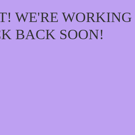
T! WE'RE WORKING
K BACK SOON!